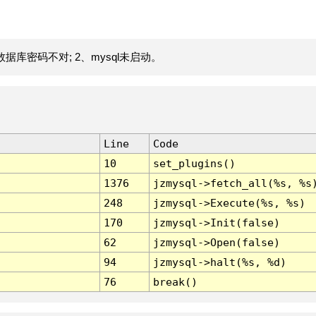
据库密码不对; 2、mysql未启动。
Line
Code
10
set_plugins()
1376
jzmysql->fetch_all(%s, %s
248
jzmysql->Execute(%s, %s)
170
jzmysql->Init(false)
62
jzmysql->Open(false)
94
jzmysql->halt(%s, %d)
76
break()