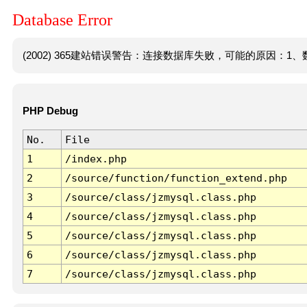
Database Error
(2002) 365建站错误警告：连接数据库失败，可能的原因：1、数
PHP Debug
No.
File
1
/index.php
2
/source/function/function_extend.php
3
/source/class/jzmysql.class.php
4
/source/class/jzmysql.class.php
5
/source/class/jzmysql.class.php
6
/source/class/jzmysql.class.php
7
/source/class/jzmysql.class.php